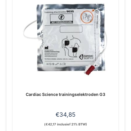
Cardiac Science trainingselektroden G3
€
34,85
(
€
42,17
inclusief 21% BTW)