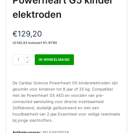
Powerheart G5 kinder
elektroden
€
129,20
(
€
140,83
inclusief 9% BTW)
Cardiac
IN WINKELMAND
Science
Powerheart
G5
kinder
De Cardiac Science Powerheart G5 kinderelektroden zijn
elektroden
geschikt voor kinderen tot 8 jaar of 25 kg. Compatibel
aantal
met de Powerheart G5 AED en voorzien van pre-
connected aansluiting voor directe inzetbaarheid.
Zelfklevend, duidelijk geïllustreerd en met een
houdbaarheid van 2 jaar.Essentieel voor veilige reanimatie
bij jonge slachtoffers.
Artikelnummer:
XELEAED003A