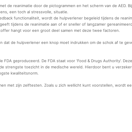
 met de reanimatie door de pictogrammen en het scherm van de AED. Bij
ns, een toch al stressvolle, situatie.
back functionaliteit, wordt de hulpverlener begeleid tijdens de reani
ft tijdens de reanimatie aan of er sneller of langzamer gereanimeerd 
toffer hangt voor een groot deel samen met deze twee factoren.
dt in dat de hulpverlener een knop moet indrukken om de schok af te ge
de FDA geproduceerd. De FDA staat voor ‘Food & Drugs Authority’. Dez
de strengste toezicht in de medische wereld. Hierdoor bent u verzeker
gste kwaliteitsnorm.
en met zijn zelftesten. Zoals u zich wellicht kunt voorstellen, wordt e