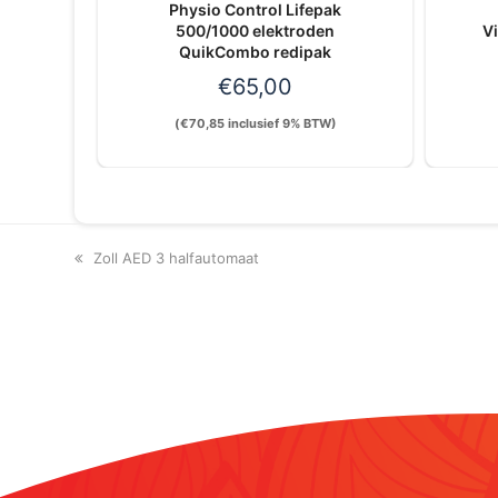
Physio Control Lifepak
500/1000 elektroden
V
QuikCombo redipak
€
65,00
(
€
70,85
inclusief 9% BTW)
previous
Zoll AED 3 halfautomaat
post: