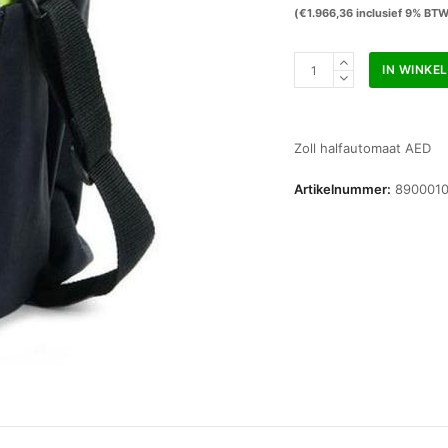
(
€
1.966,36
inclusief 9% BT
Zoll
IN WINKE
AED
plus
halfautomaat
(incl.
Zoll halfautomaat AED
tas)
aantal
Artikelnummer:
890001