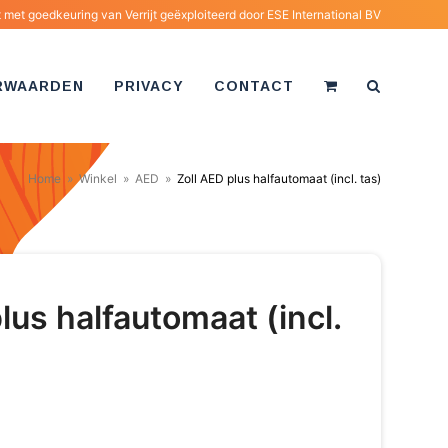
met goedkeuring van Verrijt geëxploiteerd door
ESE International BV
RWAARDEN
PRIVACY
CONTACT
Home
»
Winkel
»
AED
»
Zoll AED plus halfautomaat (incl. tas)
lus halfautomaat (incl.