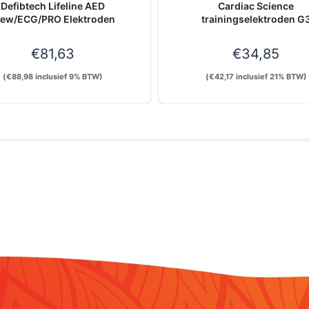
Defibtech Lifeline AED
Cardiac Science
iew/ECG/PRO Elektroden
trainingselektroden G
€
81,63
€
34,85
(
€
88,98
inclusief 9% BTW)
(
€
42,17
inclusief 21% BTW)