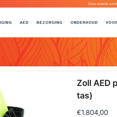
Deze website wordt 
IGING
AED
BEZORGING
ONDERHOUD
VOO
Zoll AED p
tas)
€
1.804,00