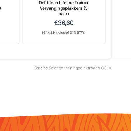
Defibtech Lifeline Trainer
3
Vervangingsplakkers (5
paar)
€
36,60
(
€
44,29
inclusief 21% BTW)
next
Cardiac Science trainingselektroden G3
post: