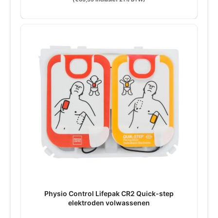
Physio Control Lifepak CR2 Quick-step
elektroden volwassenen