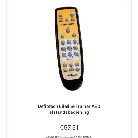
Defibtech Lifeline Trainer AED
afstandsbediening
€
57,51
(
€
69,59
inclusief 21% BTW)