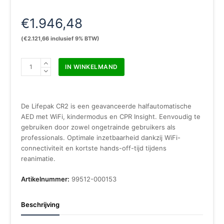
€
1.946,48
(
€
2.121,66
inclusief 9% BTW)
Physio
IN WINKELMAND
Control
Lifepak
CR2
semi
De Lifepak CR2 is een geavanceerde halfautomatische
WIFI
AED met WiFi, kindermodus en CPR Insight. Eenvoudig te
aantal
gebruiken door zowel ongetrainde gebruikers als
professionals. Optimale inzetbaarheid dankzij WiFi-
connectiviteit en kortste hands-off-tijd tijdens
reanimatie.
Artikelnummer:
99512-000153
Beschrijving