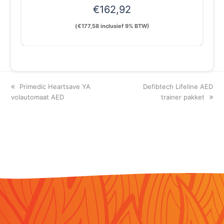
€
162,92
(
€
177,58
inclusief 9% BTW)
previous
next
Primedic Heartsave YA
Defibtech Lifeline AED
post:
post:
volautomaat AED
trainer pakket