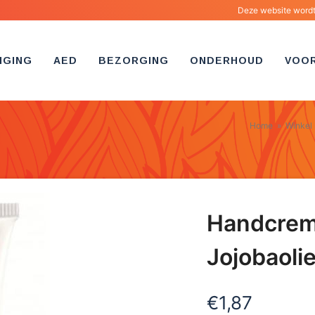
Deze website wordt 
IGING
AED
BEZORGING
ONDERHOUD
VOO
Home
»
Winkel
Handcrem
Jojobaoli
€
1,87