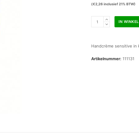
(
€
2,26
inclusief 21% BTW)
Handcreme
IN WINKE
Röwo
30ml.
met
Jojobaolie
Handcrème sensitive in 
aantal
Artikelnummer:
111131