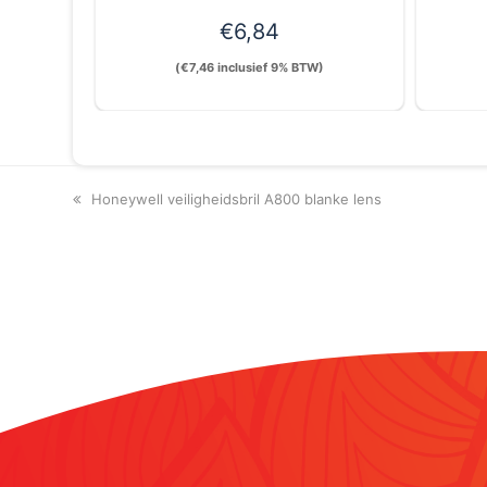
€
6,84
(
€
7,46
inclusief 9% BTW)
previous
Honeywell veiligheidsbril A800 blanke lens
post: