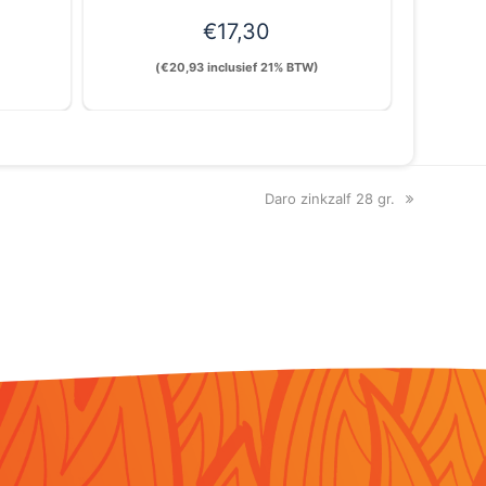
€
17,30
(
€
20,93
inclusief 21% BTW)
next
Daro zinkzalf 28 gr.
post: