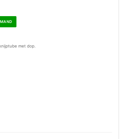
LMAND
knijptube met dop.