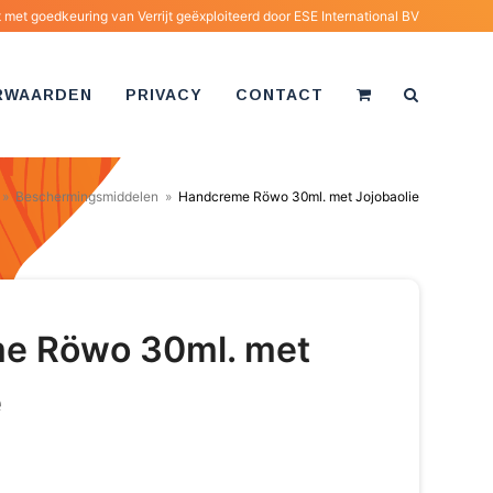
met goedkeuring van Verrijt geëxploiteerd door
ESE International BV
RWAARDEN
PRIVACY
CONTACT
»
Beschermingsmiddelen
»
Handcreme Röwo 30ml. met Jojobaolie
e Röwo 30ml. met
e