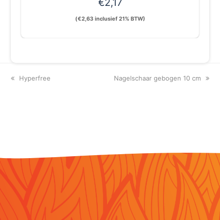
€
2,17
(
€
2,63
inclusief 21% BTW)
previous
next
Hyperfree
Nagelschaar gebogen 10 cm
post:
post: