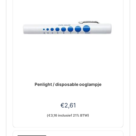
Penlight / disposable ooglampje
€
2,61
(
€
3,16
inclusief 21% BTW)