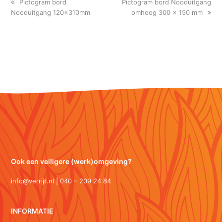
previous
next
Pictogram bord
Pictogram bord Nooduitgang
post:
post:
Nooduitgang 120x310mm
omhoog 300 x 150 mm
Ook een veiligere (werk)omgeving?
info@verrijt.nl | 040 – 209 24 84
INFORMATIE