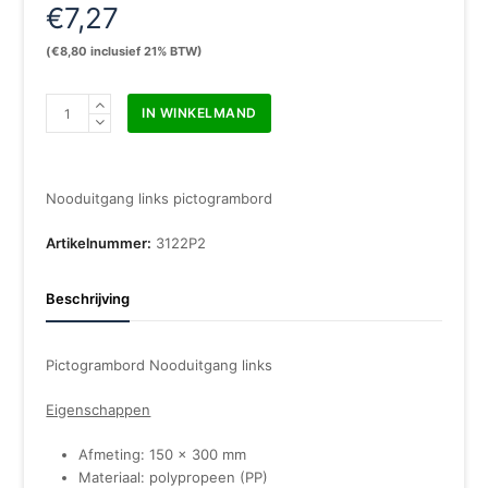
€
7,27
(
€
8,80
inclusief 21% BTW)
Pictogram
IN WINKELMAND
bord
Nooduitgang
links
150
Nooduitgang links pictogrambord
x
300
Artikelnummer:
3122P2
mm
aantal
Beschrijving
Pictogrambord Nooduitgang links
Eigenschappen
Afmeting: 150 x 300 mm
Materiaal: polypropeen (PP)