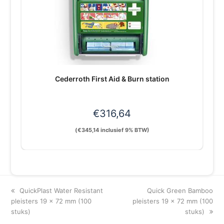
Cederroth First Aid & Burn station
€
316,64
(
€
345,14
inclusief 9% BTW)
previous
next
QuickPlast Water Resistant
Quick Green Bamboo
post:
post:
pleisters 19 x 72 mm (100
pleisters 19 x 72 mm (100
stuks)
stuks)