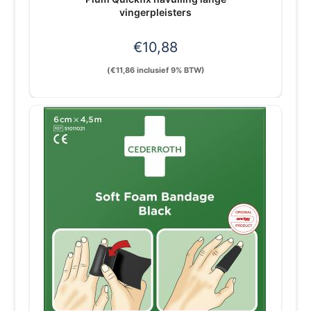
vingerpleisters
€
10,88
(
€
11,86
inclusief 9% BTW)