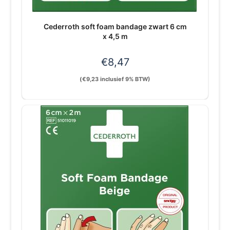
Cederroth soft foam bandage zwart 6 cm
x 4,5 m
€
8,47
(
€
9,23
inclusief 9% BTW)