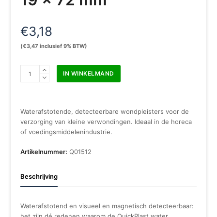
€
3,18
(
€
3,47
inclusief 9% BTW)
QuickPlast
IN WINKELMAND
WaterResistant
pleisters
detecteerbaar
19
Waterafstotende, detecteerbare wondpleisters voor de
x
verzorging van kleine verwondingen. Ideaal in de horeca
72
of voedingsmiddelenindustrie.
mm
aantal
Artikelnummer:
Q01512
Beschrijving
Waterafstotend en visueel en magnetisch detecteerbaar:
het zijn dé redenen waarom de QuickPlast water