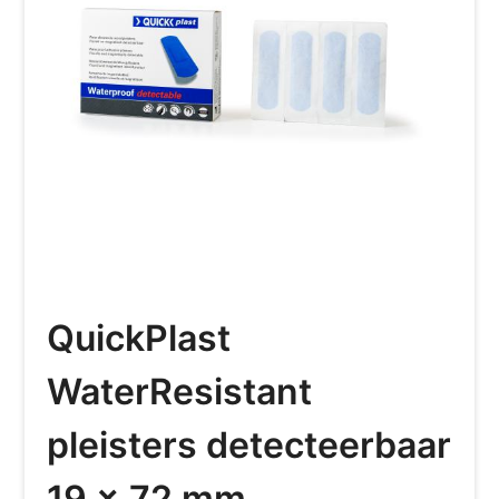
QuickPlast
WaterResistant
pleisters detecteerbaar
19 x 72 mm