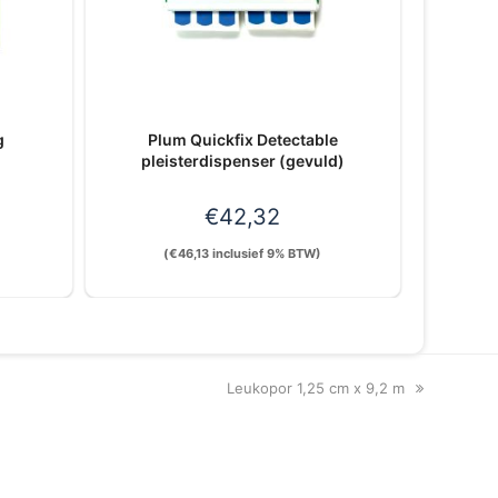
g
Plum Quickfix Detectable
pleisterdispenser (gevuld)
€
42,32
(
€
46,13
inclusief 9% BTW)
next
Leukopor 1,25 cm x 9,2 m
post: