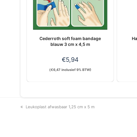
Cederroth soft foam bandage
Ha
blauw 3 cm x 4,5 m
€
5,94
(
€
6,47
inclusief 9% BTW)
previous
Leukoplast afwasbaar 1,25 cm x 5 m
post: