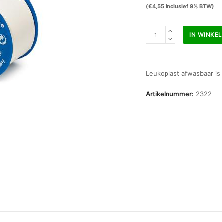
(
€
4,55
inclusief 9% BTW)
Leukoplast
IN WINKE
afwasbaar
2,5
cm
x
Leukoplast afwasbaar is
5
m
Artikelnummer:
2322
aantal