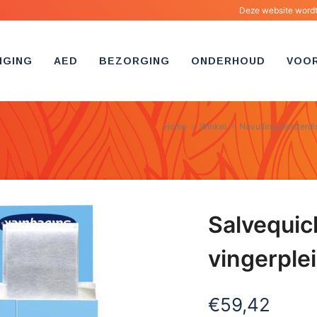
Deze website wordt 
IGING
AED
BEZORGING
ONDERHOUD
VOO
Home
»
Winkel
»
Navulling pleisterd
Salvequic
vingerplei
€
59,42