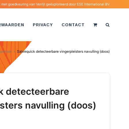
met goedkeuring van Verrijt geëxploiteerd door
ESE International BV
RWAARDEN
PRIVACY
CONTACT
ispenser
»
Salvequick detecteerbare vingerpleisters navulling (doos)
k detecteerbare
sters navulling (doos)