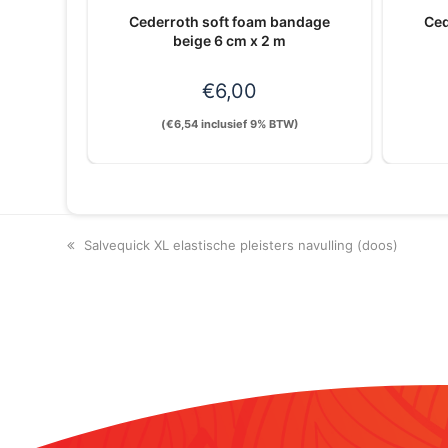
Cederroth soft foam bandage
Ced
beige 6 cm x 2 m
€
6,00
(
€
6,54
inclusief 9% BTW)
previous
Salvequick XL elastische pleisters navulling (doos)
post: