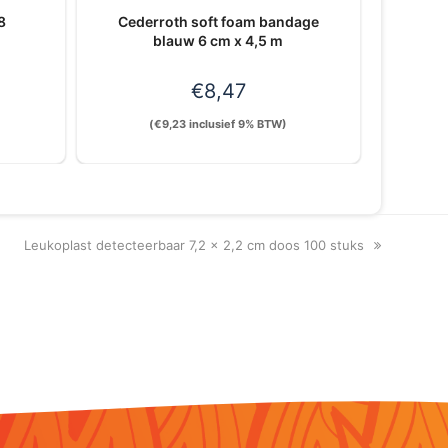
8
Cederroth soft foam bandage
blauw 6 cm x 4,5 m
€
8,47
(
€
9,23
inclusief 9% BTW)
next
Leukoplast detecteerbaar 7,2 x 2,2 cm doos 100 stuks
post: