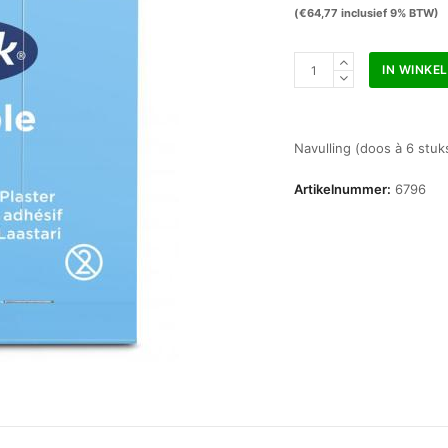
(
€
64,77
inclusief 9% BTW)
Salvequick
IN WINKE
detecteerbare
vingerpleisters
navulling
(doos)
Navulling (doos à 6 stuks
aantal
Artikelnummer:
6796