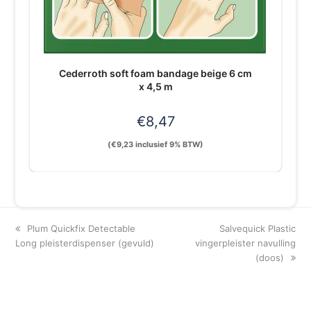
Cederroth soft foam bandage beige 6 cm
x 4,5 m
€
8,47
(
€
9,23
inclusief 9% BTW)
previous
next
Plum Quickfix Detectable
Salvequick Plastic
post:
post:
Long pleisterdispenser (gevuld)
vingerpleister navulling
(doos)