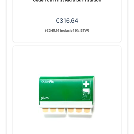
€
316,64
(
€
345,14
inclusief 9% BTW)