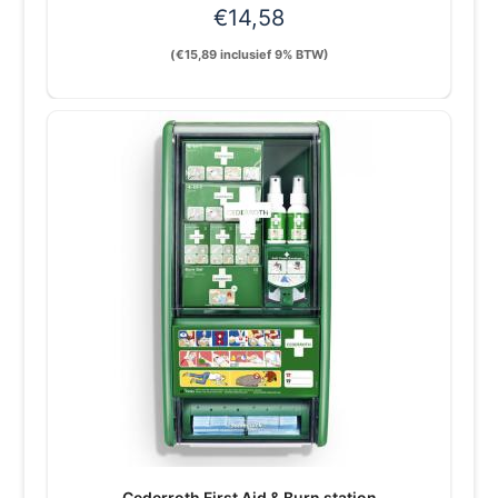
€
14,58
(
€
15,89
inclusief 9% BTW)
Cederroth First Aid & Burn station