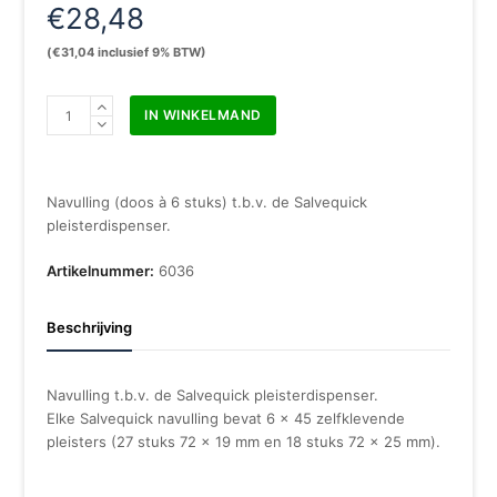
€
28,48
(
€
31,04
inclusief 9% BTW)
Salvequick
IN WINKELMAND
plastic
pleisters
navulling
(doos)
Navulling (doos à 6 stuks) t.b.v. de Salvequick
aantal
pleisterdispenser.
Artikelnummer:
6036
Beschrijving
Navulling t.b.v. de Salvequick pleisterdispenser.
Elke Salvequick navulling bevat 6 x 45 zelfklevende
pleisters (27 stuks 72 x 19 mm en 18 stuks 72 x 25 mm).