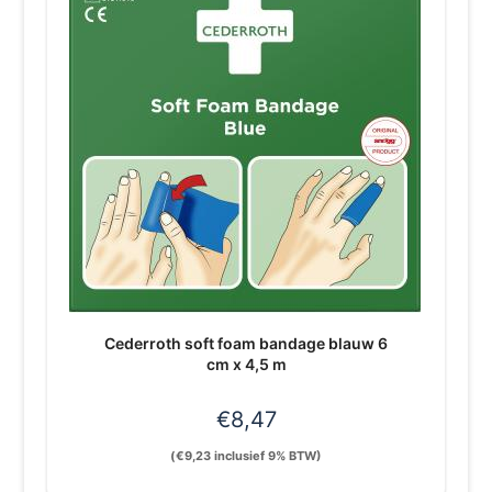
Cederroth soft foam bandage blauw 6
cm x 4,5 m
€
8,47
(
€
9,23
inclusief 9% BTW)