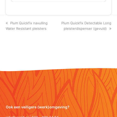
previous
next
Plum Quickfix navulling
Plum Quickfix Detectable Long
post:
post:
Water Resistant pleisters
pleisterdispenser (gevuld)
Ook een veiligere (werk)omgeving?