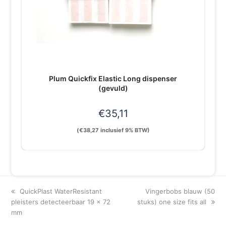
Plum Quickfix Elastic Long dispenser
(gevuld)
€
35,11
(
€
38,27
inclusief 9% BTW)
previous
next
QuickPlast WaterResistant
Vingerbobs blauw (50
post:
post:
pleisters detecteerbaar 19 x 72
stuks) one size fits all
mm