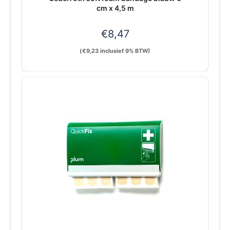
cm x 4,5 m
€
8,47
(
€
9,23
inclusief 9% BTW)