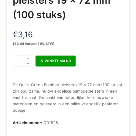
pleisters 19 x 72 mm
(100 stuks)
€
3,16
(
€
3,44
inclusief 9% BTW)
Quick
IN WINKELMAND
Green
Bamboo
pleisters
19
De Quick Green Bamboo pleisters 19 x 72 mm (100 stuks)
x
zijn duurzame, huidvriendelijke bamboepleisters in een
72
vast formaat. Gemaakt van natuurlijke, hernieuwbare
mm
materialen en geleverd in een milieuvriendelijk papieren
(100
doosje.
stuks)
aantal
Artikelnummer:
Q01525