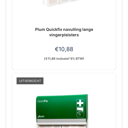
Plum Quickfix navulling lange
vingerpleisters
€
10,88
(
€
11,86
inclusief 9% BTW)
UITVERKOCHT