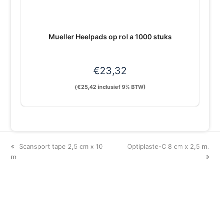
Mueller Heelpads op rol a 1000 stuks
€
23,32
(
€
25,42
inclusief 9% BTW)
previous
next
Scansport tape 2,5 cm x 10
Optiplaste-C 8 cm x 2,5 m.
post:
post:
m