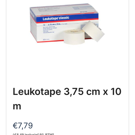
Leukotape 3,75 cm x 10
m
€
7,79
(
€
8,49
inclusief 9% BTW)