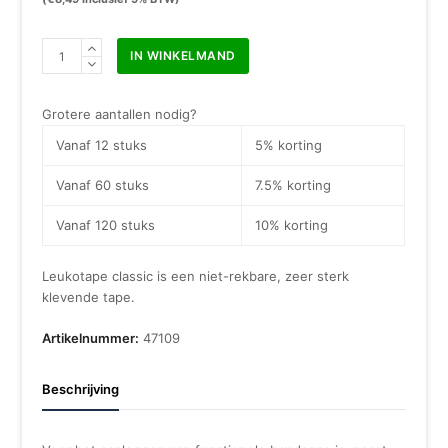
Leukotape
IN WINKELMAND
3,75
cm
x
Grotere aantallen nodig?
10
Vanaf 12 stuks
5% korting
m
aantal
Vanaf 60 stuks
7.5% korting
Vanaf 120 stuks
10% korting
Leukotape classic is een niet-rekbare, zeer sterk
klevende tape.
Artikelnummer:
47109
Beschrijving