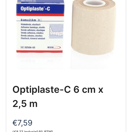
Optiplaste-C 6 cm x
2,5 m
€
7,59
(
€
8,27
inclusief 9% BTW)