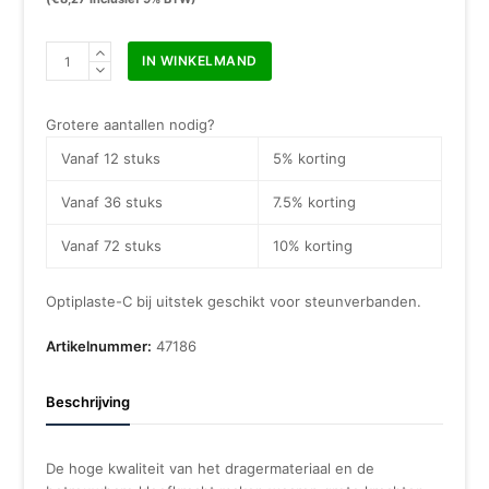
Optiplaste-
IN WINKELMAND
C
6
cm
Grotere aantallen nodig?
x
Vanaf 12 stuks
5% korting
2,5
m
Vanaf 36 stuks
7.5% korting
aantal
Vanaf 72 stuks
10% korting
Optiplaste-C bij uitstek geschikt voor steunverbanden.
Artikelnummer:
47186
Beschrijving
De hoge kwaliteit van het dragermateriaal en de