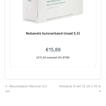
Nobanetz buisverband (maat 5,5)
€
15,89
(
€
17,32
inclusief 9% BTW)
previous
next
Neustampon Merocel 4,5
Nobatub G wit 12 cm x 10 m
post:
post:
cm