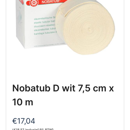
Nobatub D wit 7,5 cm x
10 m
€
17,04
(
€
18,57
inclusief 9% BTW)