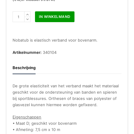
Nobatub
IN WINKELMAND
D
wit
7,5
cm
Nobatub is elastisch verband voor bovenarm.
x
10
Artikelnummer:
340104
m
aantal
Beschrijving
De grote elasticiteit van het verband maakt het materiaal
geschikt voor de ondersteuning van banden en spieren
bij sportblessures. Orthesen of braces van polyester of
glasvezel kunnen hiermee worden gefixeerd.
Eigenschappen
• Maat D; geschikt voor bovenarm
• Afmeting: 7,5 cm x 10 m