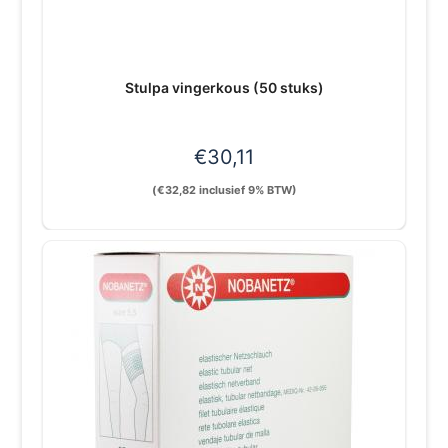
Stulpa vingerkous (50 stuks)
€
30,11
(
€
32,82
inclusief 9% BTW)