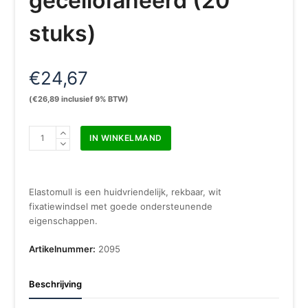
gecellofaneerd (20
stuks)
€
24,67
(
€
26,89
inclusief 9% BTW)
Elastomull
IN WINKELMAND
6
cm
x
4
Elastomull is een huidvriendelijk, rekbaar, wit
m
fixatiewindsel met goede ondersteunende
gecellofaneerd
eigenschappen.
(20
stuks)
Artikelnummer:
2095
aantal
Beschrijving