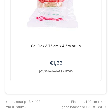
Co-Flex 3,75 cm x 4,5m bruin
€
1,22
(
€
1,33
inclusief 9% BTW)
previous
next
Leukostrip 13 x 102
Elastomull 10 cm x 4 m
post:
post:
mm (6 stuks)
gecellofaneerd (20 stuks)