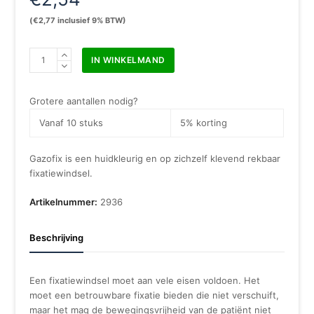
(
€
2,77
inclusief 9% BTW)
Gazofix
IN WINKELMAND
6
cm
x
Grotere aantallen nodig?
4
Vanaf 10 stuks
5% korting
m
aantal
Gazofix is een huidkleurig en op zichzelf klevend rekbaar
fixatiewindsel.
Artikelnummer:
2936
Beschrijving
Een fixatiewindsel moet aan vele eisen voldoen. Het
moet een betrouwbare fixatie bieden die niet verschuift,
maar het mag de bewegingsvrijheid van de patiënt niet