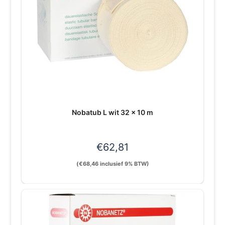
Nobatub L wit 32 x 10 m
€
62,81
(
€
68,46
inclusief 9% BTW)