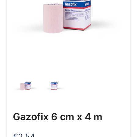
Gazofix 6 cm x 4 m
€
2,54