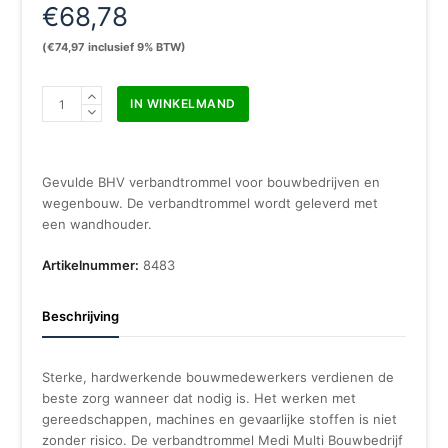
€
68,78
(
€
74,97
inclusief 9% BTW)
Verbandtrommel
IN WINKELMAND
medi
multi
Bouwbedrijf
&
Gevulde BHV verbandtrommel voor bouwbedrijven en
Wegenbouw
wegenbouw. De verbandtrommel wordt geleverd met
aantal
een wandhouder.
Artikelnummer:
8483
Beschrijving
Sterke, hardwerkende bouwmedewerkers verdienen de
beste zorg wanneer dat nodig is. Het werken met
gereedschappen, machines en gevaarlijke stoffen is niet
zonder risico. De verbandtrommel Medi Multi Bouwbedrijf