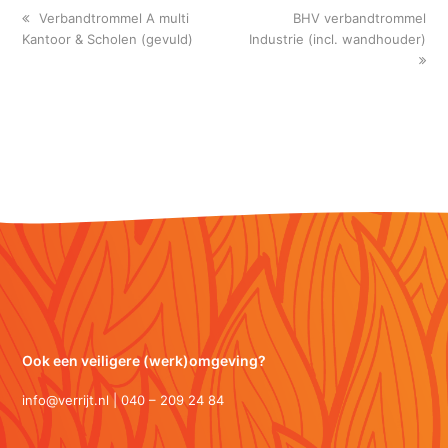
previous
next
Verbandtrommel A multi
BHV verbandtrommel
post:
post:
Kantoor & Scholen (gevuld)
Industrie (incl. wandhouder)
Ook een veiligere (werk)omgeving?
info@verrijt.nl | 040 – 209 24 84