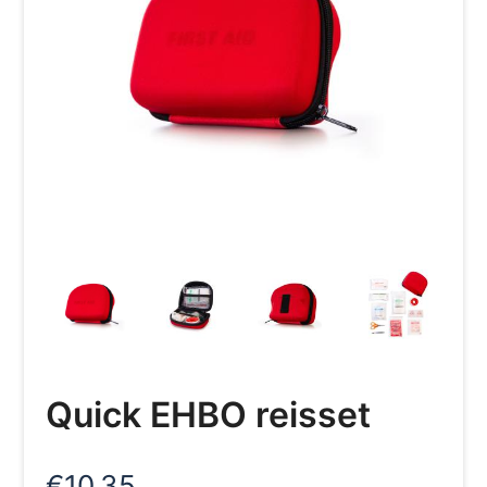
Quick EHBO reisset
€
10,35