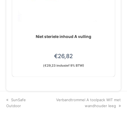
Niet steriele inhoud A vulling
€
26,82
(
€
29,23
inclusief 9% BTW)
previous
next
SunSafe
Verbandtrommel A toolpack WIT met
post:
post:
Outdoor
wandhouder leeg