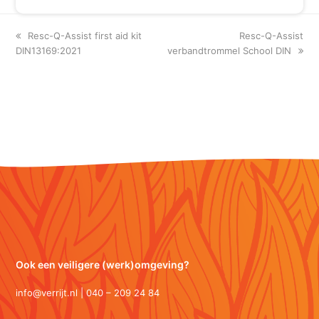
previous
next
Resc-Q-Assist first aid kit
Resc-Q-Assist
post:
post:
DIN13169:2021
verbandtrommel School DIN
Ook een veiligere (werk)omgeving?
info@verrijt.nl | 040 – 209 24 84