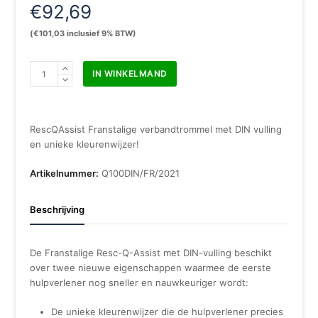
€
92,69
(
€
101,03
inclusief 9% BTW)
Resc-
IN WINKELMAND
Q-
Assist
kit
Trousse
RescQAssist Franstalige verbandtrommel met DIN vulling
de
en unieke kleurenwijzer!
secours
DIN13169:2021
Artikelnummer:
Q100DIN/FR/2021
aantal
Beschrijving
De Franstalige Resc-Q-Assist met DIN-vulling beschikt
over twee nieuwe eigenschappen waarmee de eerste
hulpverlener nog sneller en nauwkeuriger wordt:
De unieke kleurenwijzer die de hulpverlener precies