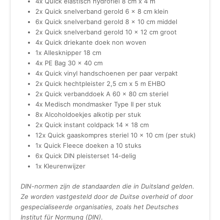
4x Quick elastisch hydrofiel 8 cm x 4 m
2x Quick snelverband gerold 6 x 8 cm klein
6x Quick snelverband gerold 8 x 10 cm middel
2x Quick snelverband gerold 10 x 12 cm groot
4x Quick driekante doek non woven
1x Allesknipper 18 cm
4x PE Bag 30 x 40 cm
4x Quick vinyl handschoenen per paar verpakt
2x Quick hechtpleister 2,5 cm x 5 m EHBO
2x Quick verbanddoek A 60 x 80 cm steriel
4x Medisch mondmasker Type II per stuk
8x Alcoholdoekjes alkotip per stuk
2x Quick instant coldpack 14 x 18 cm
12x Quick gaaskompres steriel 10 x 10 cm (per stuk)
1x Quick Fleece doeken a 10 stuks
6x Quick DIN pleisterset 14-delig
1x Kleurenwijzer
DIN-normen zijn de standaarden die in Duitsland gelden.
Ze worden vastgesteld door de Duitse overheid of door
gespecialiseerde organisaties, zoals het Deutsches
Institut für Normung (DIN).