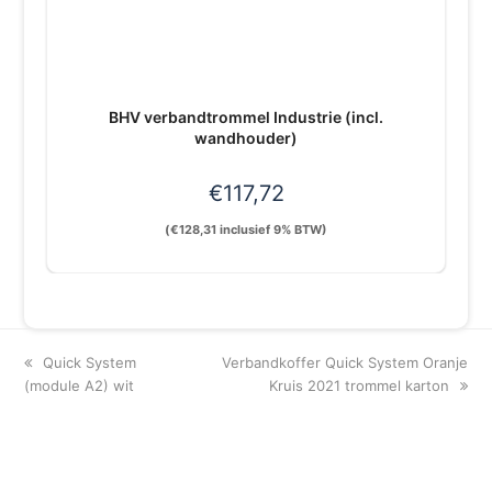
BHV verbandtrommel Industrie (incl.
wandhouder)
€
117,72
(
€
128,31
inclusief 9% BTW)
previous
next
Quick System
Verbandkoffer Quick System Oranje
post:
post:
(module A2) wit
Kruis 2021 trommel karton