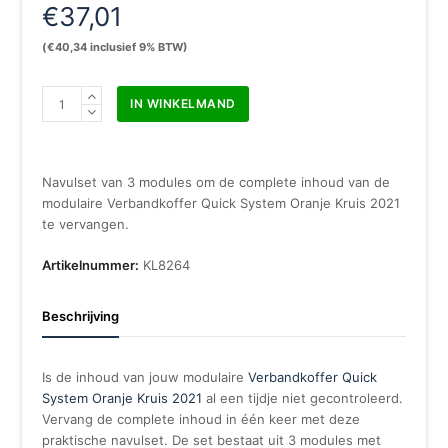
€
37,01
(
€
40,34
inclusief 9% BTW)
Quick
IN WINKELMAND
System
modulair
OK
vulling
Navulset van 3 modules om de complete inhoud van de
2021
modulaire Verbandkoffer Quick System Oranje Kruis 2021
compleet
te vervangen.
aantal
Artikelnummer:
KL8264
Beschrijving
Is de inhoud van jouw modulaire
Verbandkoffer Quick
System Oranje Kruis 2021
al een tijdje niet gecontroleerd.
Vervang de complete inhoud in één keer met deze
praktische navulset. De set bestaat uit 3 modules met