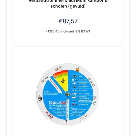
Verbandtrommel Medi Multi kantoor &
scholen (gevuld)
€
87,57
(
€
95,45
inclusief 9% BTW)