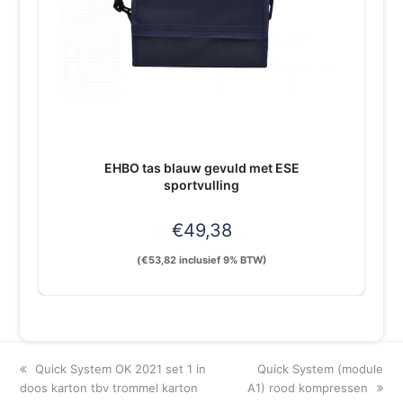
EHBO tas blauw gevuld met ESE
sportvulling
€
49,38
(
€
53,82
inclusief 9% BTW)
previous
next
Quick System OK 2021 set 1 in
Quick System (module
post:
post:
doos karton tbv trommel karton
A1) rood kompressen