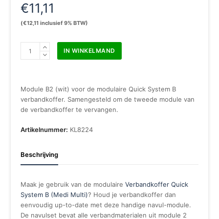
€
11,11
(
€
12,11
inclusief 9% BTW)
Quick
IN WINKELMAND
System
module
B2
wit
Module B2 (wit) voor de modulaire Quick System B
t.b.v.
verbandkoffer. Samengesteld om de tweede module van
verbandkoffer
de verbandkoffer te vervangen.
KL8222
aantal
Artikelnummer:
KL8224
Beschrijving
Maak je gebruik van de modulaire
Verbandkoffer Quick
System B (Medi Multi)
? Houd je verbandkoffer dan
eenvoudig up-to-date met deze handige navul-module.
De navulset bevat alle verbandmaterialen uit module 2