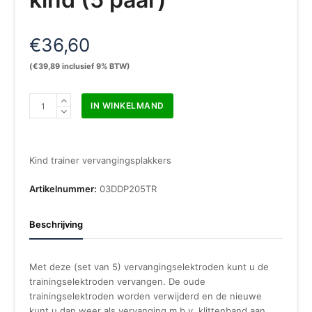
€
36,60
(
€
39,89
inclusief 9% BTW)
Defibtech
IN WINKELMAND
Lifeline
Trainer
vervangingsplakkers
kind
Kind trainer vervangingsplakkers
(5
paar)
Artikelnummer:
03DDP205TR
aantal
Beschrijving
Met deze (set van 5) vervangingselektroden kunt u de
trainingselektroden vervangen. De oude
trainingselektroden worden verwijderd en de nieuwe
kunt u dan weer als vervanging m.b.v. klittenband aan