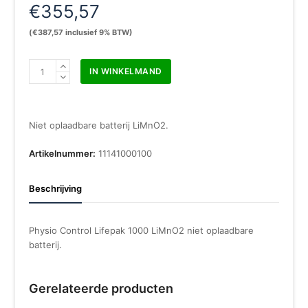
€
355,57
(
€
387,57
inclusief 9% BTW)
Physio
IN WINKELMAND
Control
Lifepak
1000
LiMnO2
Niet oplaadbare batterij LiMnO2.
niet
oplaadbare
Artikelnummer:
11141000100
batterij
aantal
Beschrijving
Physio Control Lifepak 1000 LiMnO2 niet oplaadbare
batterij.
Gerelateerde producten