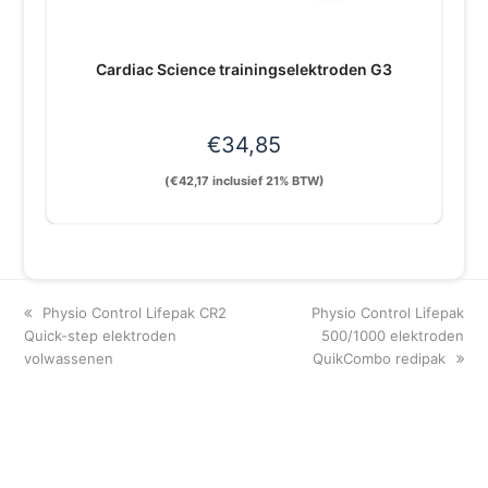
Cardiac Science trainingselektroden G3
€
34,85
(
€
42,17
inclusief 21% BTW)
previous
next
Physio Control Lifepak CR2
Physio Control Lifepak
post:
post:
Quick-step elektroden
500/1000 elektroden
volwassenen
QuikCombo redipak