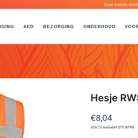
Deze website wordt 
IGING
AED
BEZORGING
ONDERHOUD
VOO
Hesje RW
€
8,04
(
€
9,73
inclusief 21% BTW)