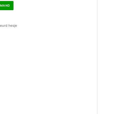
LMAND
keurd hesje