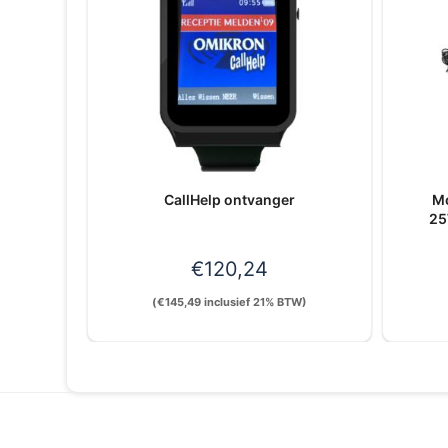
CallHelp ontvanger
M
25
€
120,24
(
€
145,49
inclusief 21% BTW)