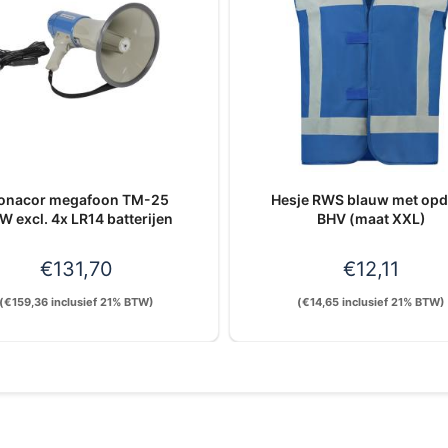
onacor megafoon TM-25
Hesje RWS blauw met op
W excl. 4x LR14 batterijen
BHV (maat XXL)
€
131,70
€
12,11
(
€
159,36
inclusief 21% BTW)
(
€
14,65
inclusief 21% BTW)