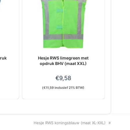
druk
Hesje RWS limegreen met
opdruk BHV (maat XXL)
€
9,58
(
€
11,59
inclusief 21% BTW)
next
Hesje RWS koningsblauw (maat XL-XXL)
post: