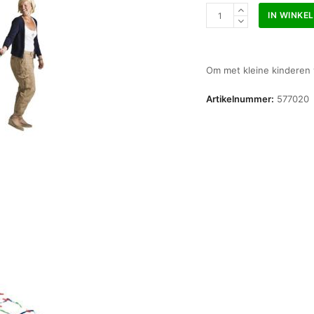
Evacuatiekoord
IN WINKE
aantal
Om met kleine kinderen v
Artikelnummer:
577020