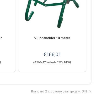
ir
Vluchtladder 10 meter
€
166,01
)
(
€
200,87
inclusief 21% BTW)
next
Brancard 2 x opvouwbaar gegalv. DIN
post: