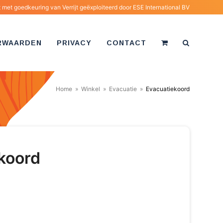
met goedkeuring van Verrijt geëxploiteerd door
ESE International BV
RWAARDEN
PRIVACY
CONTACT
Home
»
Winkel
»
Evacuatie
»
Evacuatiekoord
koord