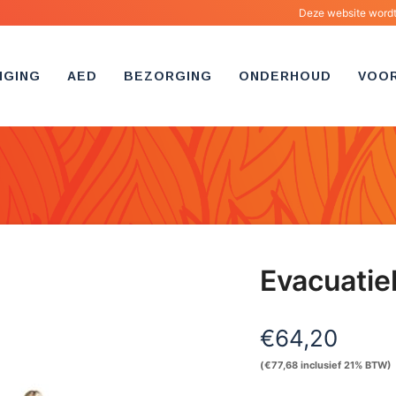
Deze website wordt 
IGING
AED
BEZORGING
ONDERHOUD
VOO
Evacuatie
€
64,20
(
€
77,68
inclusief 21% BTW)