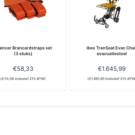
encer Brancardstraps set
Ibex TranSeat Evac Cha
(3 stuks)
evacuatiestoel
€
58,33
€
1.645,99
(
€
70,58
inclusief 21% BTW)
(
€
1.991,65
inclusief 21% BTW