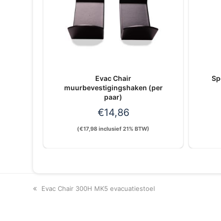
Evac Chair
Sp
muurbevestigingshaken (per
paar)
€
14,86
(
€
17,98
inclusief 21% BTW)
previous
Evac Chair 300H MK5 evacuatiestoel
post: