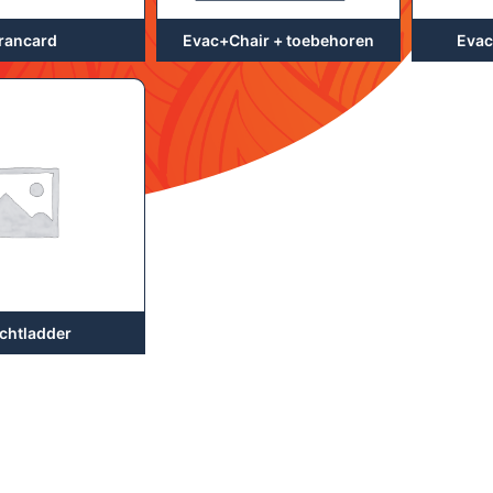
Evac+Chair + toebehoren
rancard
Evac
chtladder