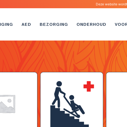
Deze website wordt 
IGING
AED
BEZORGING
ONDERHOUD
VOO