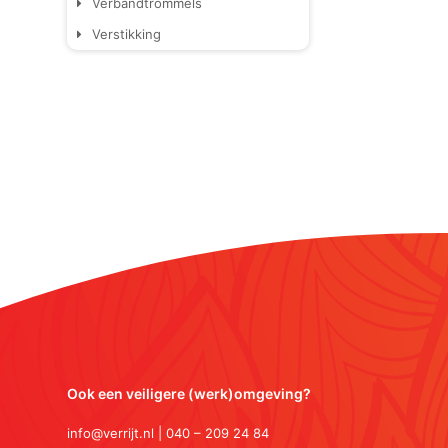
Verbandtrommels
Verstikking
Ook een veiligere (werk)omgeving?
info@verrijt.nl | 040 – 209 24 84