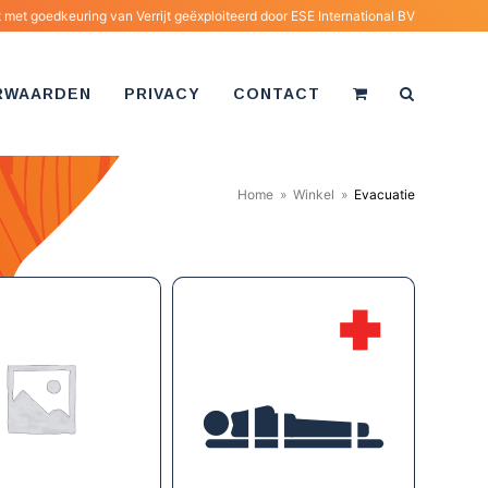
met goedkeuring van Verrijt geëxploiteerd door
ESE International BV
RWAARDEN
PRIVACY
CONTACT
Home
»
Winkel
»
Evacuatie