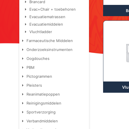
Brancard
Evac+Chair + toebehoren
B
Evacuatiematrassen
Evacuatiemiddelen
Vluchtladder
Farmaceutische Middelen
Onderzoeksinstrumenten
Oogdouches
PBM
Pictogrammen
Pleisters
Vlu
Reanimatiepoppen
Reinigingsmiddelen
Sportverzorging
Verbandmiddelen