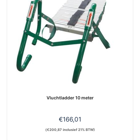
Vluchtladder 10 meter
€
166,01
(
€
200,87
inclusief 21% BTW)