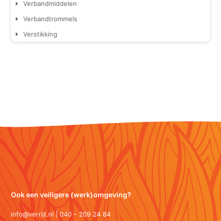
Verbandmiddelen
Verbandtrommels
Verstikking
Ook een veiligere (werk)omgeving?
info@verrijt.nl | 040 – 209 24 84