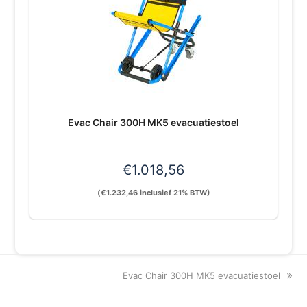
Evac Chair 300H MK5 evacuatiestoel
€
1.018,56
(
€
1.232,46
inclusief 21% BTW)
next
Evac Chair 300H MK5 evacuatiestoel
post: