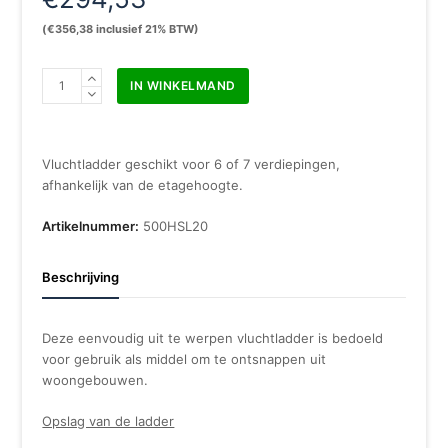
(
€
356,38
inclusief 21% BTW)
Vluchtladder
IN WINKELMAND
20
meter
aantal
Vluchtladder geschikt voor 6 of 7 verdiepingen,
afhankelijk van de etagehoogte.
Artikelnummer:
500HSL20
Beschrijving
Deze eenvoudig uit te werpen vluchtladder is bedoeld
voor gebruik als middel om te ontsnappen uit
woongebouwen.
Opslag van de ladder