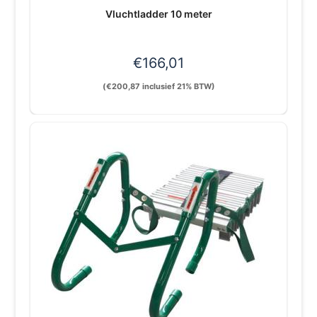
Vluchtladder 10 meter
€
166,01
(
€
200,87
inclusief 21% BTW)