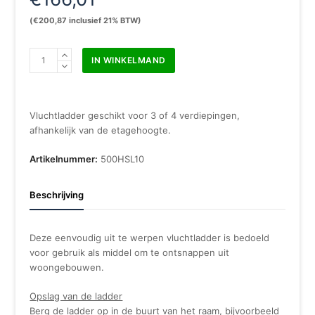
(
€
200,87
inclusief 21% BTW)
Vluchtladder
IN WINKELMAND
10
meter
aantal
Vluchtladder geschikt voor 3 of 4 verdiepingen,
afhankelijk van de etagehoogte.
Artikelnummer:
500HSL10
Beschrijving
Deze eenvoudig uit te werpen vluchtladder is bedoeld
voor gebruik als middel om te ontsnappen uit
woongebouwen.
Opslag van de ladder
Berg de ladder op in de buurt van het raam, bijvoorbeeld