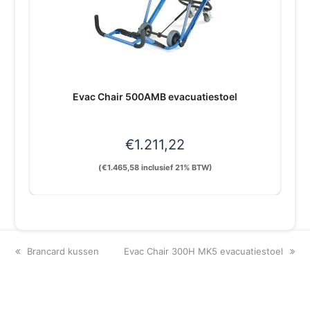
Evac Chair 500AMB evacuatiestoel
€
1.211,22
(
€
1.465,58
inclusief 21% BTW)
previous
next
Brancard kussen
Evac Chair 300H MK5 evacuatiestoel
post:
post: