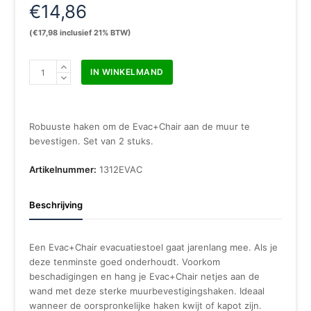
€
14,86
(
€
17,98
inclusief 21% BTW)
Evac
IN WINKELMAND
Chair
muurbevestigingshaken
(per
paar)
Robuuste haken om de Evac+Chair aan de muur te
aantal
bevestigen. Set van 2 stuks.
Artikelnummer:
1312EVAC
Beschrijving
Een Evac+Chair evacuatiestoel gaat jarenlang mee. Als je
deze tenminste goed onderhoudt. Voorkom
beschadigingen en hang je Evac+Chair netjes aan de
wand met deze sterke muurbevestigingshaken. Ideaal
wanneer de oorspronkelijke haken kwijt of kapot zijn.