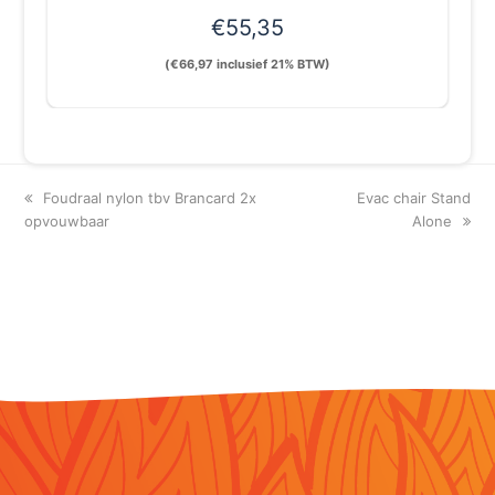
€
55,35
(
€
66,97
inclusief 21% BTW)
previous
next
Foudraal nylon tbv Brancard 2x
Evac chair Stand
post:
post:
opvouwbaar
Alone