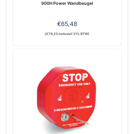
900H Power Wandbeugel
€
65,48
(
€
79,23
inclusief 21% BTW)