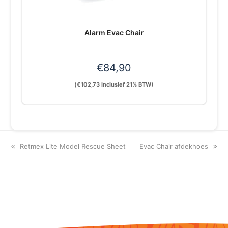
Alarm Evac Chair
€
84,90
(
€
102,73
inclusief 21% BTW)
previous
next
Retmex Lite Model Rescue Sheet
Evac Chair afdekhoes
post:
post: