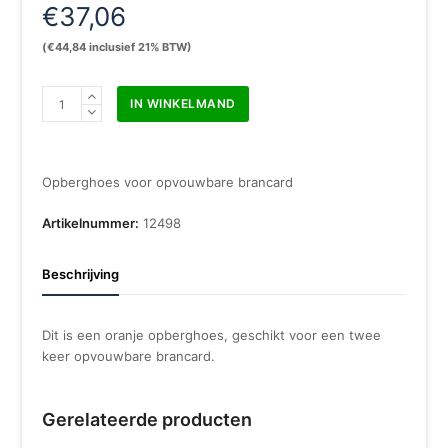
€
37,06
(
€
44,84
inclusief 21% BTW)
Foudraal
IN WINKELMAND
nylon
tbv
Brancard
2x
Opberghoes voor opvouwbare brancard
opvouwbaar
aantal
Artikelnummer:
12498
Beschrijving
Dit is een oranje opberghoes, geschikt voor een twee
keer opvouwbare brancard.
Gerelateerde producten