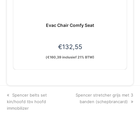
Evac Chair Comfy Seat
€
132,55
(
€
160,39
inclusief 21% BTW)
previous
next
Spencer belts set
Spencer stretcher grijs met 3
post:
post:
kin/hoofd tbv hoofd
banden (schepbrancard)
immobilizer