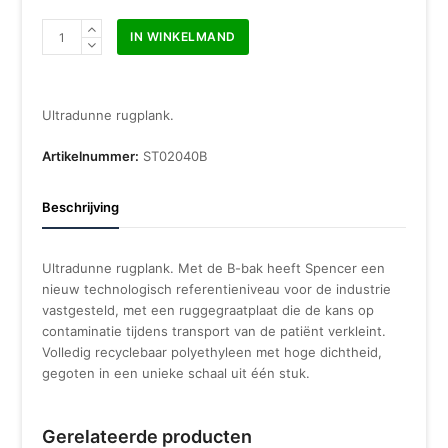
Spencer
IN WINKELMAND
2040B
Brancard
rugplank
aantal
Ultradunne rugplank.
Artikelnummer:
ST02040B
Beschrijving
Ultradunne rugplank. Met de B-bak heeft Spencer een
nieuw technologisch referentieniveau voor de industrie
vastgesteld, met een ruggegraatplaat die de kans op
contaminatie tijdens transport van de patiënt verkleint.
Volledig recyclebaar polyethyleen met hoge dichtheid,
gegoten in een unieke schaal uit één stuk.
Gerelateerde producten