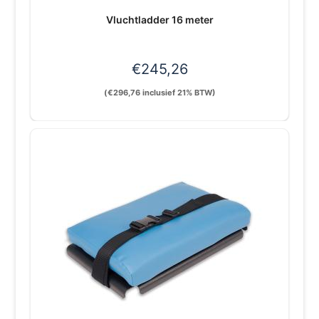
Vluchtladder 16 meter
€
245,26
(
€
296,76
inclusief 21% BTW)