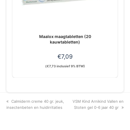
Maalox maagtabletten (20
kauwtabletten)
€
7,09
(
€
7,73
inclusief 9% BTW)
previous
next
Calmiderm creme 40 gr. jeuk,
VSM Kind Arnikind Vallen en
post:
post:
insectenbeten en huidirritaties
Stoten gel 0-6 jaar 40 gr