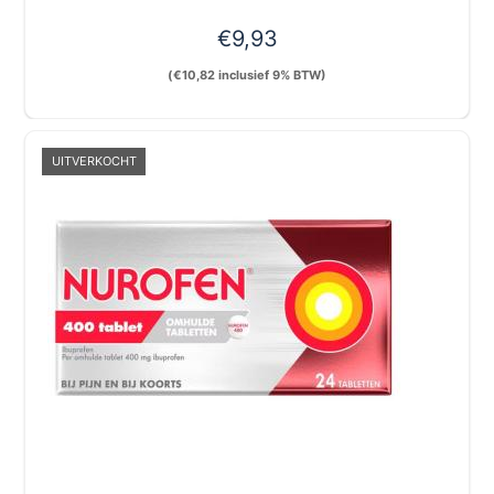
€
9,93
(
€
10,82
inclusief 9% BTW)
UITVERKOCHT