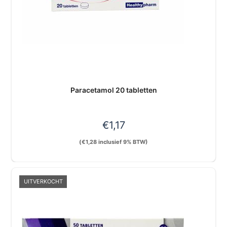
Paracetamol 20 tabletten
€
1,17
(
€
1,28
inclusief 9% BTW)
UITVERKOCHT