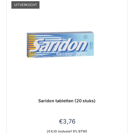
UITVERKOCHT
Saridon tabletten (20 stuks)
€
3,76
(
€
4,10
inclusief 9% BTW)