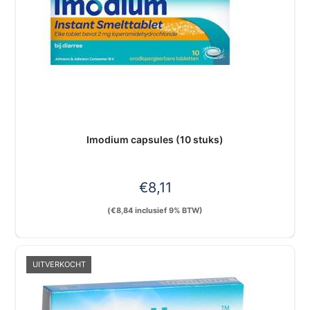
Imodium capsules (10 stuks)
€
8,11
(
€
8,84
inclusief 9% BTW)
UITVERKOCHT