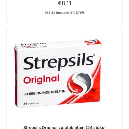
€
8,11
(
€
8,84
inclusief 9% BTW)
Strepsils Original zuigtabletten (24 stuks)