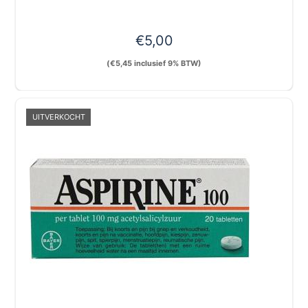
€
5,00
(
€
5,45
inclusief 9% BTW)
UITVERKOCHT