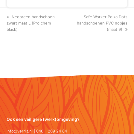
previous
next
Neopreen handschoen
Safe Worker Polka Dots
post:
post:
zwart maat L (Pro chem
handschoenen PVC nopjes
black)
(maat 9)
Ook een veiligere (werk)omgeving?
info@verrijt.nl | 040 – 209 24 84