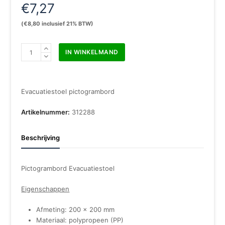
€
7,27
(
€
8,80
inclusief 21% BTW)
Pictogram
IN WINKELMAND
bord
Evacuatiestoel
200
x
Evacuatiestoel pictogrambord
200
mm
Artikelnummer:
312288
aantal
Beschrijving
Pictogrambord Evacuatiestoel
Eigenschappen
Afmeting: 200 x 200 mm
Materiaal: polypropeen (PP)