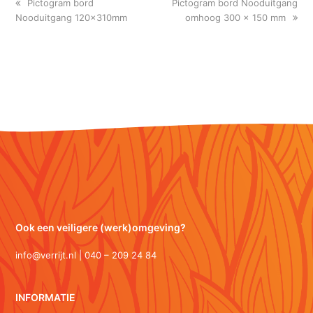
previous
next
Pictogram bord
Pictogram bord Nooduitgang
post:
post:
Nooduitgang 120x310mm
omhoog 300 x 150 mm
Ook een veiligere (werk)omgeving?
info@verrijt.nl | 040 – 209 24 84
INFORMATIE