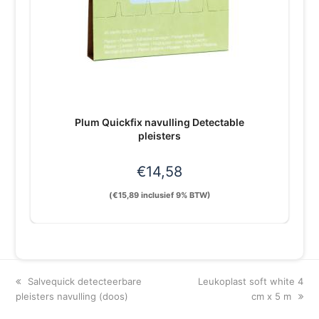
Plum Quickfix navulling Detectable
pleisters
€
14,58
(
€
15,89
inclusief 9% BTW)
previous
next
Salvequick detecteerbare
Leukoplast soft white 4
post:
post:
pleisters navulling (doos)
cm x 5 m