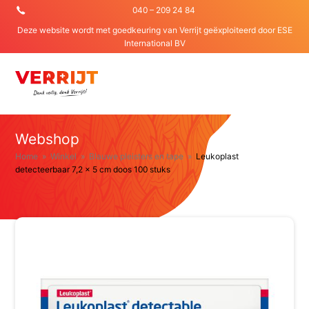
040 – 209 24 84
Deze website wordt met goedkeuring van Verrijt geëxploiteerd door
ESE
International BV
O
Mo
M
Webshop
Home
»
Winkel
»
Blauwe pleisters en tape
»
Leukoplast
detecteerbaar 7,2 x 5 cm doos 100 stuks