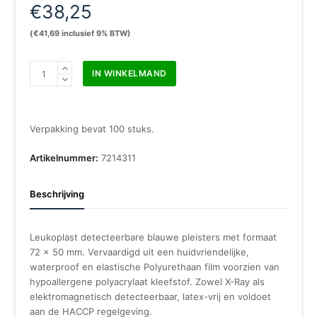
€
38,25
(
€
41,69
inclusief 9% BTW)
Leukoplast
IN WINKELMAND
detecteerbaar
7,2
x
5
Verpakking bevat 100 stuks.
cm
doos
Artikelnummer:
7214311
100
stuks
Beschrijving
aantal
Leukoplast detecteerbare blauwe pleisters met formaat
72 x 50 mm. Vervaardigd uit een huidvriendelijke,
waterproof en elastische Polyurethaan film voorzien van
hypoallergene polyacrylaat kleefstof. Zowel X-Ray als
elektromagnetisch detecteerbaar, latex-vrij en voldoet
aan de HACCP regelgeving.