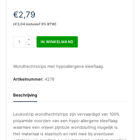
€
2,79
(
€
3,04
inclusief 9% BTW)
Leukostrip
IN WINKELMAND
4
x
38
mm
Wondhechtstrips met hypoallergene kleeflaag.
(8
stuks)
Artikelnummer:
4278
aantal
Beschrijving
Leukostrip wondhechtstrips zijn vervaardigd van 100%
polyamide voorzien van een hypo-allergene kleeflaag
waarmee een vrijwel pijnloze wondsluiting mogelijk is.
Het materiaal is elastisch en rekt mee bij eventueel