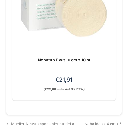
Nobatub F wit 10 cm x 10 m
€
21,91
(
€
23,88
inclusief 9% BTW)
previous
next
Mueller Neustampons niet steriel a
Noba ideaal 4 cm x 5