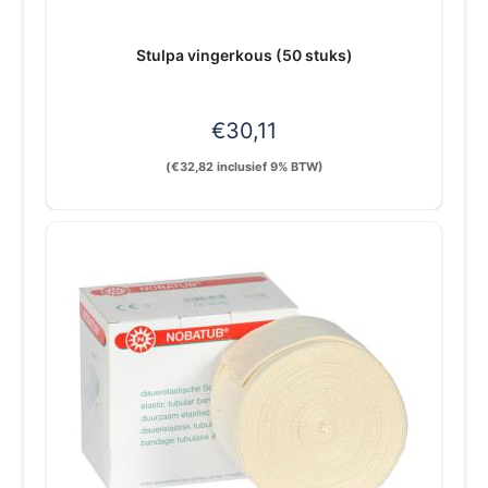
Stulpa vingerkous (50 stuks)
€
30,11
(
€
32,82
inclusief 9% BTW)