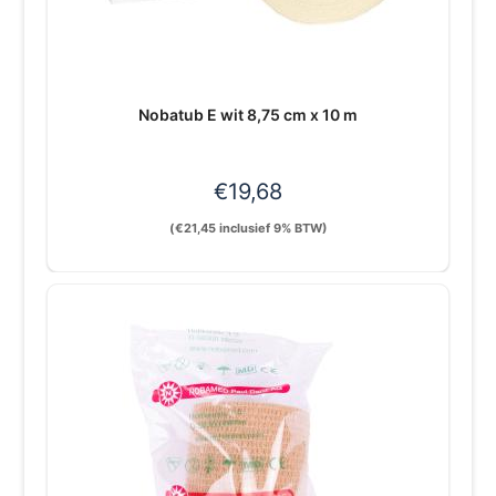
Nobatub E wit 8,75 cm x 10 m
€
19,68
(
€
21,45
inclusief 9% BTW)