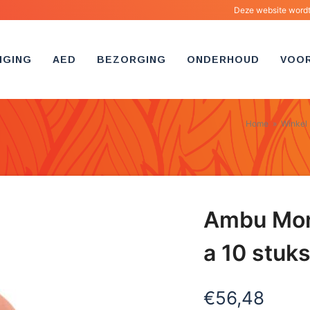
Deze website wordt 
IGING
AED
BEZORGING
ONDERHOUD
VOO
Home
»
Winkel
Ambu Mon
a 10 stuks
€
56,48