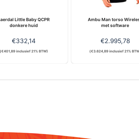
aerdal Little Baby QCPR
Ambu Man torso Wirele
donkere huid
met software
€
332,14
€
2.995,78
(
€
401,89
inclusief 21% BTW)
(
€
3.624,89
inclusief 21% BT