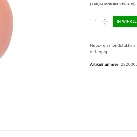
(
€
68,34
inclusief 21% BTW)
Ambu
IN WINKE
Mond
en
Neusstukken
set
Neus- en mondstukken s
a
oefenpop.
10
stuks
Artikelnummer:
282000
tbv
Kind
Kyle
aantal