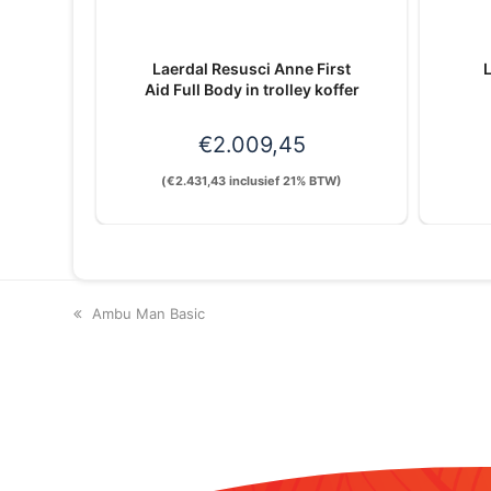
Laerdal Resusci Anne First
L
Aid Full Body in trolley koffer
€
2.009,45
(
€
2.431,43
inclusief 21% BTW)
previous
Ambu Man Basic
post: