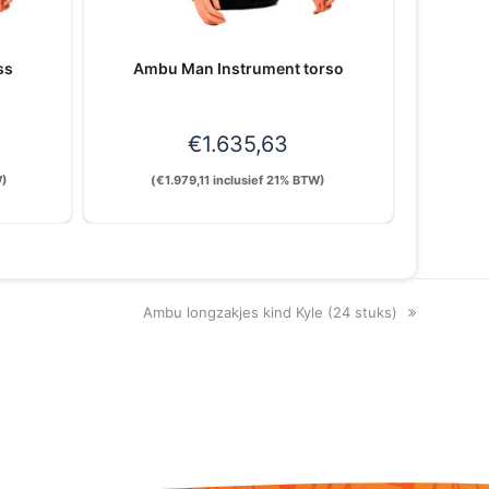
ss
Ambu Man Instrument torso
€
1.635,63
W)
(
€
1.979,11
inclusief 21% BTW)
next
Ambu longzakjes kind Kyle (24 stuks)
post: