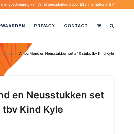
met goedkeuring van Verrijt geëxploiteerd door
ESE International BV
RWAARDEN
PRIVACY
CONTACT
»
Ambu
»
Ambu Mond en Neusstukken set a 10 stuks tbv Kind Kyle
d en Neusstukken set
 tbv Kind Kyle