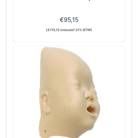
€
95,15
(
€
115,13
inclusief 21% BTW)