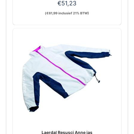
€
51,23
(
€
61,99
inclusief 21% BTW)
Laerdal Resusci Anne jas