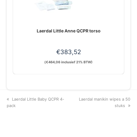
Laerdal Little Anne QCPR torso
€
383,52
(
€
464,06
inclusief 21% BTW)
previous
next
Laerdal Little Baby QCPR 4-
Laerdal manikin wipes a 50
post:
post:
pack
stuks