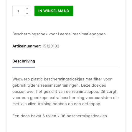
Laerdal
IN WINKELMAND
face
shields
6
rollen
Beschermingsdoek voor Laerdal reanimatiepoppen.
a
36
Artikelnummer:
15120103
stuks
aantal
Beschrijving
Wegwerp plastic beschermingsdoekjes met filter voor
gebruik tijdens reanimatietrainingen. Deze doekjes
passen over het gezicht van de reanimatiepop. Dit zorgt
voor een goedkope extra bescherming voor cursisten die
met zijn allen training hebben op een oefenpop.
Een doos bevat 6 rollen x 36 beschermingsdoekjes.