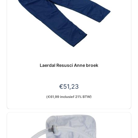
Laerdal Resusci Anne broek
€
51,23
(
€
61,99
inclusief 21% BTW)