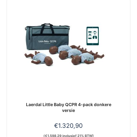
Laerdal Little Baby QCPR 4-pack donkere
versie
€
1.320,90
(
€
1.598,29
inclusief 21% BTW)