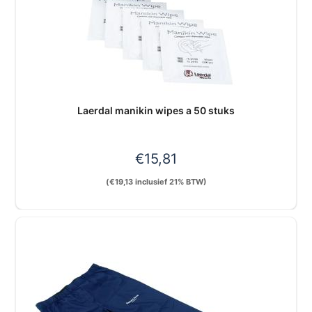
Laerdal manikin wipes a 50 stuks
€
15,81
(
€
19,13
inclusief 21% BTW)