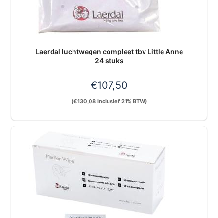
Laerdal luchtwegen compleet tbv Little Anne
24 stuks
€
107,50
(
€
130,08
inclusief 21% BTW)