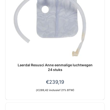
Laerdal Resusci Anne eenmalige luchtwegen
24 stuks
€
239,19
(
€
289,42
inclusief 21% BTW)