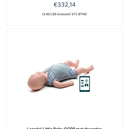
€
332,14
(
€
401,89
inclusief 21% BTW)
Laerdal Little Baby QCPR met draagtas