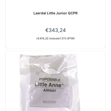
Laerdal Little Junior QCPR
€
343,24
(
€
415,32
inclusief 21% BTW)