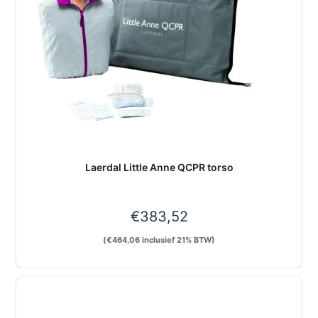
Laerdal Little Anne QCPR torso
€
383,52
(
€
464,06
inclusief 21% BTW)