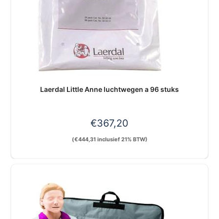
Laerdal Little Anne luchtwegen a 96 stuks
€
367,20
(
€
444,31
inclusief 21% BTW)