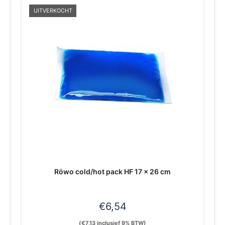
UITVERKOCHT
Röwo cold/hot pack HF 17 x 26 cm
€
6,54
(
€
7,13
inclusief 9% BTW)