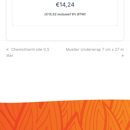
€
14,24
(
€
15,52
inclusief 9% BTW)
previous
next
Chemotherm olie 0,5
Mueller Underwrap 7 cm x 27 m
post:
post:
liter