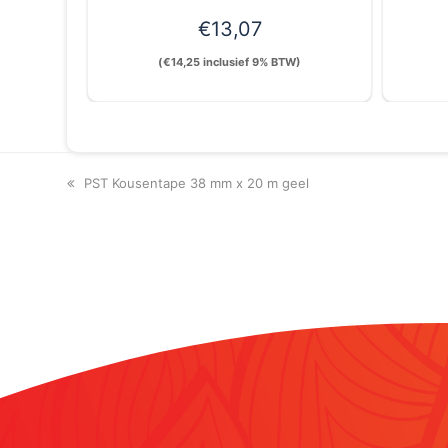
€
13,07
(
€
14,25
inclusief 9% BTW)
previous
PST Kousentape 38 mm x 20 m geel
post: