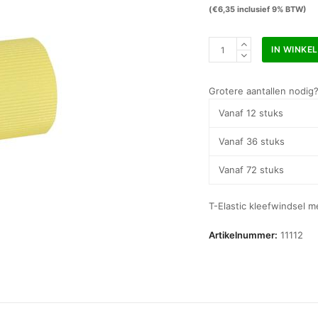
(
€
6,35
inclusief 9% BTW)
MSP
IN WINKE
T-
Elastic
wit
Grotere aantallen nodig
7,5
Vanaf 12 stuks
cm
x
Vanaf 36 stuks
2,5
m
Vanaf 72 stuks
elastische
kleefbandage
T-Elastic kleefwindsel m
aantal
Artikelnummer:
11112