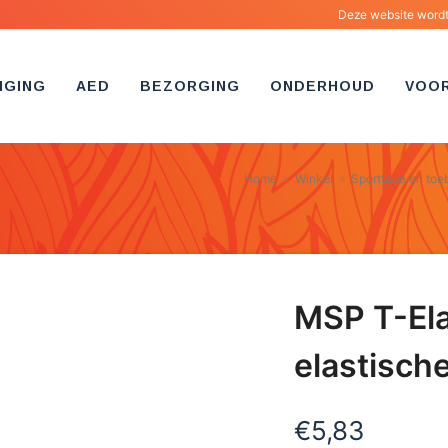
Deze website wordt 
IGING
AED
BEZORGING
ONDERHOUD
VOO
Home
»
Winkel
»
Sporttape en toe
MSP T-Ela
elastisch
€
5,83