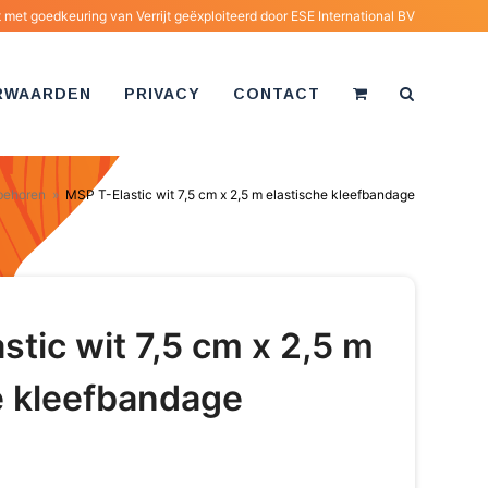
met goedkeuring van Verrijt geëxploiteerd door
ESE International BV
RWAARDEN
PRIVACY
CONTACT
behoren
»
MSP T-Elastic wit 7,5 cm x 2,5 m elastische kleefbandage
stic wit 7,5 cm x 2,5 m
e kleefbandage