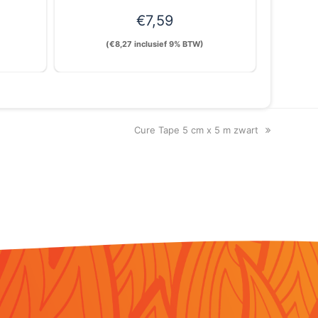
€
7,59
(
€
8,27
inclusief 9% BTW)
next
Cure Tape 5 cm x 5 m zwart
post: