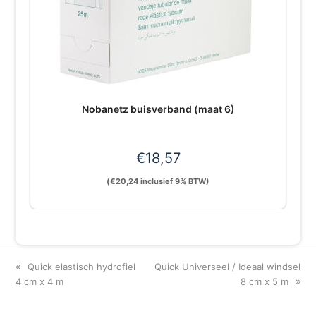
Nobanetz buisverband (maat 6)
€
18,57
(
€
20,24
inclusief 9% BTW)
previous
next
Quick elastisch hydrofiel
Quick Universeel / Ideaal windsel
post:
post:
4 cm x 4 m
8 cm x 5 m