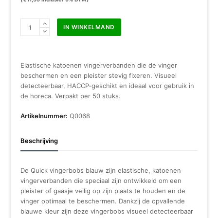
Quick
IN WINKELMAND
vingerbobs
a
50
stuks
Elastische katoenen vingerverbanden die de vinger
blauw
beschermen en een pleister stevig fixeren. Visueel
aantal
detecteerbaar, HACCP-geschikt en ideaal voor gebruik in
de horeca. Verpakt per 50 stuks.
Artikelnummer:
Q0068
Beschrijving
De Quick vingerbobs blauw zijn elastische, katoenen
vingerverbanden die speciaal zijn ontwikkeld om een
pleister of gaasje veilig op zijn plaats te houden en de
vinger optimaal te beschermen. Dankzij de opvallende
blauwe kleur zijn deze vingerbobs visueel detecteerbaar