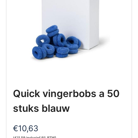
Quick vingerbobs a 50
stuks blauw
€
10,63
(
€
11,59
inclusief 9% BTW)