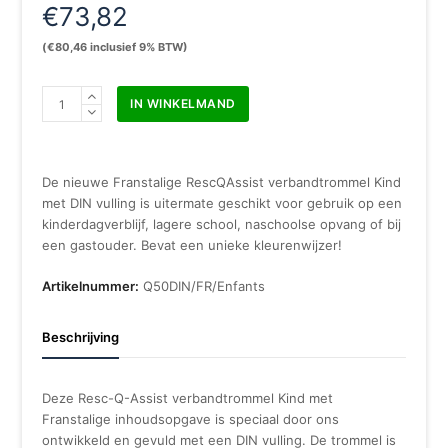
€
73,82
(
€
80,46
inclusief 9% BTW)
Resc-
IN WINKELMAND
Q-
Assist
kit
Trousse
De nieuwe Franstalige RescQAssist verbandtrommel Kind
de
met DIN vulling is uitermate geschikt voor gebruik op een
secours
kinderdagverblijf, lagere school, naschoolse opvang of bij
enfants
een gastouder. Bevat een unieke kleurenwijzer!
DIN
aantal
Artikelnummer:
Q50DIN/FR/Enfants
Beschrijving
Deze Resc-Q-Assist verbandtrommel Kind met
Franstalige inhoudsopgave is speciaal door ons
ontwikkeld en gevuld met een DIN vulling. De trommel is