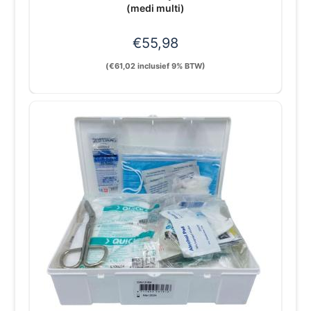
(medi multi)
€
55,98
(
€
61,02
inclusief 9% BTW)