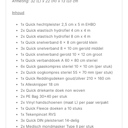
Afmeting: 32 (L) x 22 (H) x 13 (D) cm
Inhoud
1x Quick hechtpleister 2,5 cm x 5 m EHBO
2x Quick elastisch hydrofiel 4 cm x 4 m
2x Quick elastisch hydrofiel 8 cm x 4 m
1x Quick snelverband 6 x 8 cm gerold klein
3x Quick snelverband 8 x 10 cm gerold middel
1x Quick snelverband gerold 10 x 12 cm groot
1x Quick verbanddoek A 60 x 80 cm steriel
6x Quick gaaskompres steriel 10 x 10 cm (per stuk)
2x Quick oogkompres steriel 55 x 70 mm (per stuk)
1x Quick Reddingsdeken goud/zilver 210 x 160 cm
1x Allesknipper 18 cm
2x Quick driekante doek non woven
2x PE Bag 30×40 per stuk
2x Vinyl handschoenen (maat L) per paar verpakt
1x Quick Fleece doeken a 10 stuks
1x Tekenpincet RVS
3x Quick DIN pleisterset 14-delig
2x Medisch mondmasker Type II per stuk