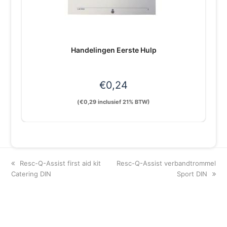
Handelingen Eerste Hulp
€
0,24
(
€
0,29
inclusief 21% BTW)
previous
next
Resc-Q-Assist first aid kit
Resc-Q-Assist verbandtrommel
post:
post:
Catering DIN
Sport DIN