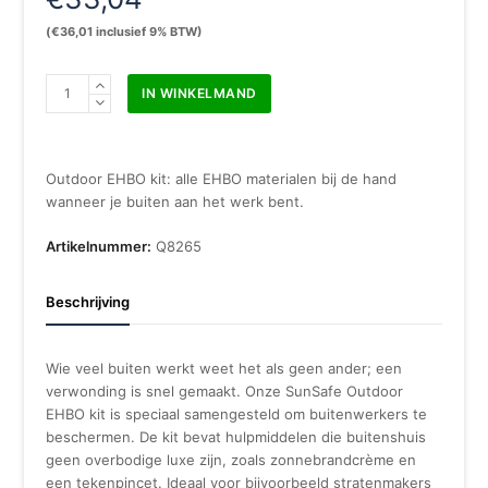
(
€
36,01
inclusief 9% BTW)
SunSafe
IN WINKELMAND
Outdoor
aantal
Outdoor EHBO kit: alle EHBO materialen bij de hand
wanneer je buiten aan het werk bent.
Artikelnummer:
Q8265
Beschrijving
Wie veel buiten werkt weet het als geen ander; een
verwonding is snel gemaakt. Onze SunSafe Outdoor
EHBO kit is speciaal samengesteld om buitenwerkers te
beschermen. De kit bevat hulpmiddelen die buitenshuis
geen overbodige luxe zijn, zoals zonnebrandcrème en
een tekenpincet. Ideaal voor bijvoorbeeld stratenmakers