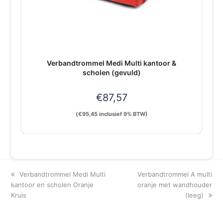
Verbandtrommel Medi Multi kantoor &
scholen (gevuld)
€
87,57
(
€
95,45
inclusief 9% BTW)
previous
next
Verbandtrommel Medi Multi
Verbandtrommel A multi
post:
post:
kantoor en scholen Oranje
oranje met wandhouder
Kruis
(leeg)