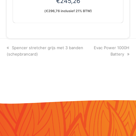
€
245,26
(
€
296,76
inclusief 21% BTW)
previous
next
Spencer stretcher grijs met 3 banden
Evac Power 1000H
post:
post:
(schepbrancard)
Battery