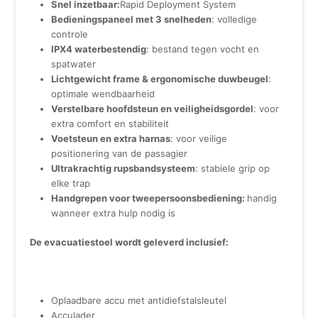
Snel inzetbaar:
Rapid Deployment System
Bedieningspaneel met 3 snelheden
: volledige
controle
IPX4 waterbestendig
: bestand tegen vocht en
spatwater
Lichtgewicht frame & ergonomische duwbeugel
:
optimale wendbaarheid
Verstelbare hoofdsteun en veiligheidsgordel
: voor
extra comfort en stabiliteit
Voetsteun en extra harnas
: voor veilige
positionering van de passagier
Ultrakrachtig rupsbandsysteem
: stabiele grip op
elke trap
Handgrepen voor tweepersoonsbediening:
handig
wanneer extra hulp nodig is
De evacuatiestoel wordt geleverd inclusief:
Oplaadbare accu met antidiefstalsleutel
Acculader