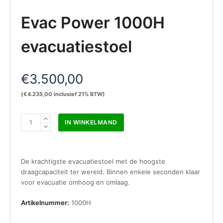
Evac Power 1000H
evacuatiestoel
€
3.500,00
(
€
4.235,00
inclusief 21% BTW)
Evac
IN WINKELMAND
Power
1000H
evacuatiestoel
aantal
De krachtigste evacuatiestoel met de hoogste
draagcapaciteit ter wereld. Binnen enkele seconden klaar
voor evacuatie omhoog en omlaag.
Artikelnummer:
1000H