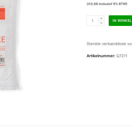
(
€
0,68
inclusief 9% BTW)
Quick
IN WINKE
verbanddoek
BR
40
x
Steriele verbanddoek v
60
cm
Artikelnummer:
Q7211
steriel
aantal