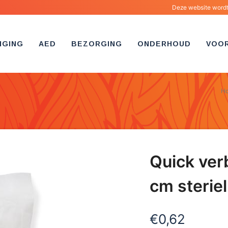
Deze website wordt 
IGING
AED
BEZORGING
ONDERHOUD
VOO
H
Quick ve
cm steriel
€
0,62