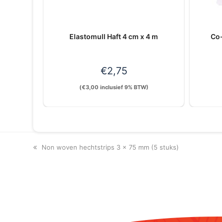
Elastomull Haft 4 cm x 4 m
Co-
€
2,75
(
€
3,00
inclusief 9% BTW)
previous
Non woven hechtstrips 3 x 75 mm (5 stuks)
post: