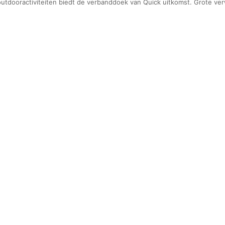
j outdooractiviteiten biedt de verbanddoek van Quick uitkomst. Grote v