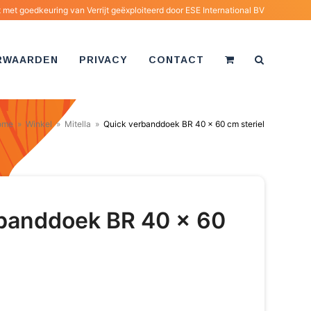
met goedkeuring van Verrijt geëxploiteerd door
ESE International BV
RWAARDEN
PRIVACY
CONTACT
ome
»
Winkel
»
Mitella
»
Quick verbanddoek BR 40 x 60 cm steriel
rbanddoek BR 40 x 60