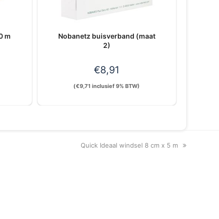
10 m
Nobanetz buisverband (maat
2)
€
8,91
(
€
9,71
inclusief 9% BTW)
next
Quick Ideaal windsel 8 cm x 5 m
post: