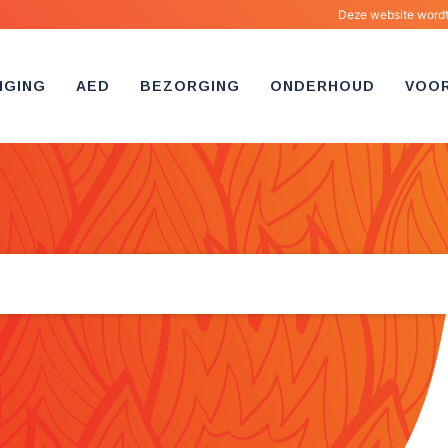
Deze website wordt 
IGING
AED
BEZORGING
ONDERHOUD
VOO