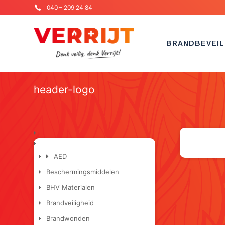
040 – 209 24 84
BRANDBEVEIL
header-logo
AED
Beschermingsmiddelen
BHV Materialen
Brandveiligheid
Brandwonden