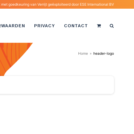
met goedkeuring van Verrijt geëxploiteerd door
ESE International BV
RWAARDEN
PRIVACY
CONTACT
Home
»
header-logo